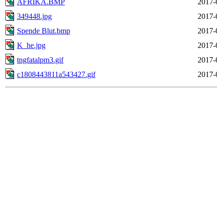
AFRIKA.BMP
2017-
349448.jpg
2017-
Spende Blut.bmp
2017-
K_he.jpg
2017-
tngfatalpm3.gif
2017-
c1808443811a543427.gif
2017-