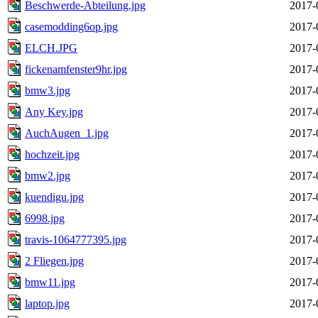
Beschwerde-Abteilung.jpg
2017-
casemodding6op.jpg
2017-
ELCH.JPG
2017-
fickenamfenster9hr.jpg
2017-
bmw3.jpg
2017-
Any Key.jpg
2017-
AuchAugen_1.jpg
2017-
hochzeit.jpg
2017-
bmw2.jpg
2017-
kuendigu.jpg
2017-
6998.jpg
2017-
travis-1064777395.jpg
2017-
2 Fliegen.jpg
2017-
bmw11.jpg
2017-
laptop.jpg
2017-