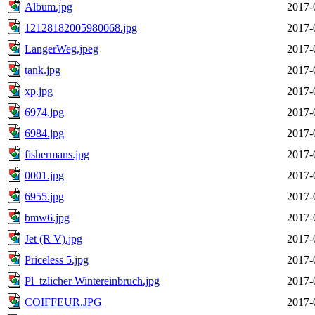
Album.jpg
2017-
12128182005980068.jpg
2017-
LangerWeg.jpeg
2017-
tank.jpg
2017-
xp.jpg
2017-
6974.jpg
2017-
6984.jpg
2017-
fishermans.jpg
2017-
0001.jpg
2017-
6955.jpg
2017-
bmw6.jpg
2017-
Jet (R V).jpg
2017-
Priceless 5.jpg
2017-
Pl_tzlicher Wintereinbruch.jpg
2017-
COIFFEUR.JPG
2017-