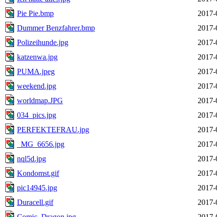
Pie Pie.bmp
2017-
Dummer Benzfahrer.bmp
2017-
Polizeihunde.jpg
2017-
katzenwa.jpg
2017-
PUMA.jpeg
2017-
weekend.jpg
2017-
worldmap.JPG
2017-
034_pics.jpg
2017-
PERFEKTEFRAU.jpg
2017-
_MG_6656.jpg
2017-
nql5d.jpg
2017-
Kondomst.gif
2017-
pic14945.jpg
2017-
Duracell.gif
2017-
Comic_Dragon.jpg
2017-