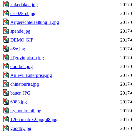
kakerlaken.jpg
2017-
dsc02853.jpg
2017-
ArtgerechteHaltung_1.jpg
2017-
spende.jpg
2017-
DEMO.GIF
2017-
a&e.jpg
2017-
ITguyinprison.jpg
2017-
doorbell.jpg
2017-
An-evil-Enterprise.jpg
2017-
chinatourist.jpg
2017-
bauen.JPG
2017-
6983.jpg
2017-
try not to fail.jpg
2017-
12665matrix22jpgnl8.jpg
2017-
goodby.jpg
2017-