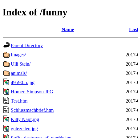
Index of /funny
Name
Last
Parent Directory
Images/
2017-
Ulli Stein/
2017-
animals/
2017-
49590-5.jpg
2017-
Homer_Simpson.JPG
2017-
Test.htm
2017-
Schlussmachbrief.htm
2017-
Kitty Napf.jpg
2017-
gutezeiten.jpg
2017-
fluffy_destroyer_of_worlds.jpg
2017-