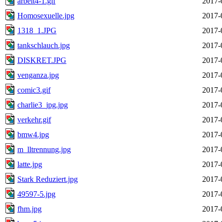
arbeit4-1.gif
2017-
Homosexuelle.jpg
2017-
1318_1.JPG
2017-
tankschlauch.jpg
2017-
DISKRET.JPG
2017-
venganza.jpg
2017-
comic3.gif
2017-
charlie3_jpg.jpg
2017-
verkehr.gif
2017-
bmw4.jpg
2017-
m_lltrennung.jpg
2017-
latte.jpg
2017-
Stark Reduziert.jpg
2017-
49597-5.jpg
2017-
fhm.jpg
2017-