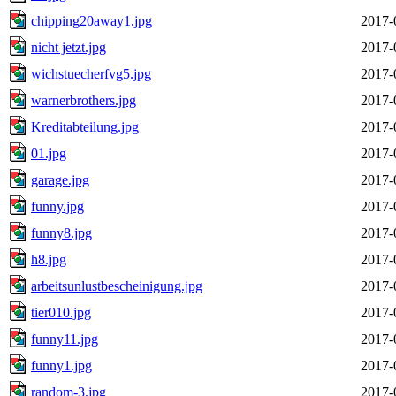
chipping20away1.jpg
2017-
nicht jetzt.jpg
2017-
wichstuecherfvg5.jpg
2017-
warnerbrothers.jpg
2017-
Kreditabteilung.jpg
2017-
01.jpg
2017-
garage.jpg
2017-
funny.jpg
2017-
funny8.jpg
2017-
h8.jpg
2017-
arbeitsunlustbescheinigung.jpg
2017-
tier010.jpg
2017-
funny11.jpg
2017-
funny1.jpg
2017-
random-3.jpg
2017-