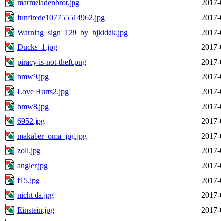
marmeladenbrot.jpg
2017-
funfirede107755514962.jpg
2017-
Warning_sign_129_by_hjkiddk.jpg
2017-
Ducks_1.jpg
2017-
piracy-is-not-theft.png
2017-
bmw9.jpg
2017-
Love Hurts2.jpg
2017-
bmw8.jpg
2017-
6952.jpg
2017-
makaber_oma_jpg.jpg
2017-
zoll.jpg
2017-
angler.jpg
2017-
f15.jpg
2017-
nicht da.jpg
2017-
Einstein.jpg
2017-