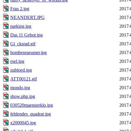
Frau 2.jpg
2017-
NEANDERT.JPG
2017-
parking.jpg
2017-
Das 11 Gebot.jpg
2017-
Gl_cksrad.gif
2017-
bombenraeumer.jpg
2017-
esel.jpg
2017-
zubloed.jpg
2017-
ATT00121.gif
2017-
mondo.jpg
2017-
show.php.jpg
2017-
030520maennerklo.jpg
2017-
fehlendes_quadrat.jpg
2017-
x2000045.jpg
2017-