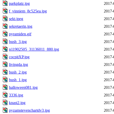
parkplatz.jpg
2017-
f_vinniem_8c525ea.jpg
2017-
sekt.jpeg
2017-
sekretaerin.jpg
2017-
pyramiden.gif
2017-
bush_3.jpg
2017-
n11902505_31136011_880.jpg
2017-
cocpitXP.jpg
2017-
livingda.jpg
2017-
bush_2.jpg
2017-
bush_1.jpg
2017-
halloween081.jpg
2017-
3336.jpg
2017-
knast2.jpg
2017-
pyzamstevenchartdv3.jpg
2017-