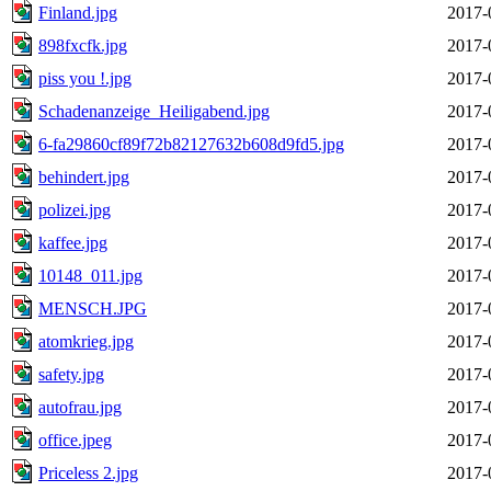
Finland.jpg
2017-
898fxcfk.jpg
2017-
piss you !.jpg
2017-
Schadenanzeige_Heiligabend.jpg
2017-
6-fa29860cf89f72b82127632b608d9fd5.jpg
2017-
behindert.jpg
2017-
polizei.jpg
2017-
kaffee.jpg
2017-
10148_011.jpg
2017-
MENSCH.JPG
2017-
atomkrieg.jpg
2017-
safety.jpg
2017-
autofrau.jpg
2017-
office.jpeg
2017-
Priceless 2.jpg
2017-