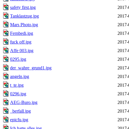
safety first.jpg
2017-
Tanklastzug.jpg
2017-
Mars Photo.jpg
2017-
Fernbedi.jpg
2017-
fuck off.jpg
2017-
Affe 003.jpg
2017-
0295.jpg
2017-
der_wahre_grund1.jpg
2017-
angeln.jpg
2017-
t_te.jpg
2017-
0296.jpg
2017-
AEG-Buro.jpg
2017-
_berfall.jpg
2017-
epicfu.jpg
2017-
Ich hatte alles.jpg
2017-