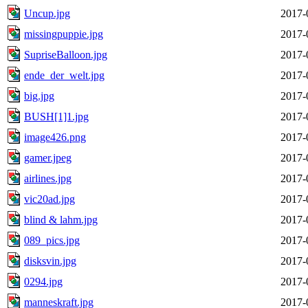
Uncup.jpg
2017-
missingpuppie.jpg
2017-
SupriseBalloon.jpg
2017-
ende_der_welt.jpg
2017-
big.jpg
2017-
BUSH[1]1.jpg
2017-
image426.png
2017-
gamer.jpeg
2017-
airlines.jpg
2017-
vic20ad.jpg
2017-
blind & lahm.jpg
2017-
089_pics.jpg
2017-
disksvin.jpg
2017-
0294.jpg
2017-
manneskraft.jpg
2017-