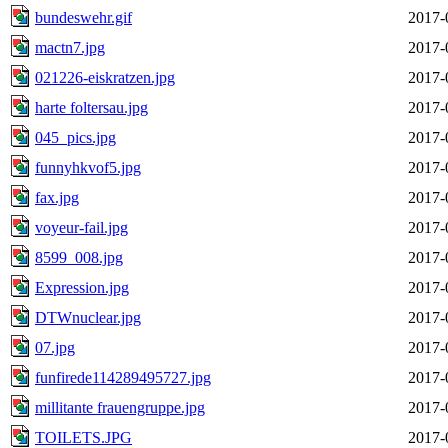
bundeswehr.gif
2017-
mactn7.jpg
2017-
021226-eiskratzen.jpg
2017-
harte foltersau.jpg
2017-
045_pics.jpg
2017-
funnyhkvof5.jpg
2017-
fax.jpg
2017-
voyeur-fail.jpg
2017-
8599_008.jpg
2017-
Expression.jpg
2017-
DTWnuclear.jpg
2017-
07.jpg
2017-
funfirede114289495727.jpg
2017-
millitante frauengruppe.jpg
2017-
TOILETS.JPG
2017-