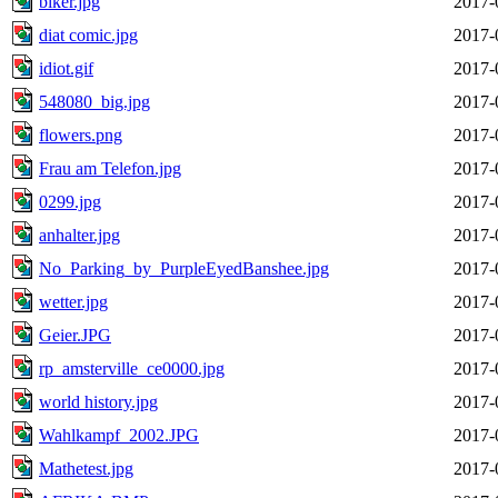
biker.jpg
2017-
diat comic.jpg
2017-
idiot.gif
2017-
548080_big.jpg
2017-
flowers.png
2017-
Frau am Telefon.jpg
2017-
0299.jpg
2017-
anhalter.jpg
2017-
No_Parking_by_PurpleEyedBanshee.jpg
2017-
wetter.jpg
2017-
Geier.JPG
2017-
rp_amsterville_ce0000.jpg
2017-
world history.jpg
2017-
Wahlkampf_2002.JPG
2017-
Mathetest.jpg
2017-