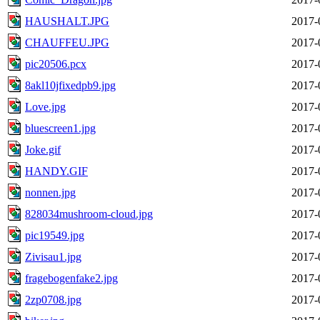
HAUSHALT.JPG
2017-
CHAUFFEU.JPG
2017-
pic20506.pcx
2017-
8akl10jfixedpb9.jpg
2017-
Love.jpg
2017-
bluescreen1.jpg
2017-
Joke.gif
2017-
HANDY.GIF
2017-
nonnen.jpg
2017-
828034mushroom-cloud.jpg
2017-
pic19549.jpg
2017-
Zivisau1.jpg
2017-
fragebogenfake2.jpg
2017-
2zp0708.jpg
2017-