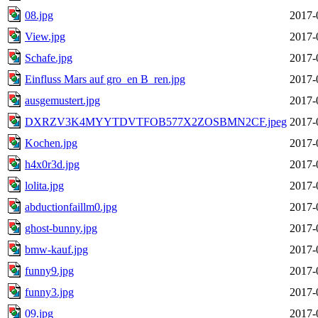
08.jpg
2017-
View.jpg
2017-
Schafe.jpg
2017-
Einfluss Mars auf gro_en B_ren.jpg
2017-
ausgemustert.jpg
2017-
DXRZV3K4MYYTDVTFOB577X2ZOSBMN2CF.jpeg
2017-
Kochen.jpg
2017-
h4x0r3d.jpg
2017-
lolita.jpg
2017-
abductionfaillm0.jpg
2017-
ghost-bunny.jpg
2017-
bmw-kauf.jpg
2017-
funny9.jpg
2017-
funny3.jpg
2017-
09.jpg
2017-